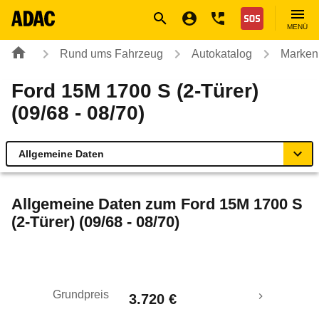
Navigation
Suche
Seiteninhalt
Fußzeile
Nothilfe
MENÜ
Rund ums Fahrzeug
Autokatalog
Marken
Ford 15M 1700 S (2-Türer)
(09/68 - 08/70)
Allgemeine Daten
Allgemeine Daten
Allgemeine Daten zum
Ford 15M 1700 S
(2-Türer) (09/68 - 08/70)
Technische Daten
Laufende Kosten
Grundpreis
3.720 €
Rückrufe & Mängel