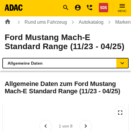
Navigation
Suche
Seiteninhalt
Fußzeile
Nothilfe
MENÜ
Rund ums Fahrzeug
Autokatalog
Marken
Ford Mustang Mach-E
Standard Range (11/23 - 04/25)
Allgemeine Daten
Allgemeine Daten
Allgemeine Daten zum
Ford Mustang
Mach-E Standard Range (11/23 - 04/25)
Technische Daten
Ähnliche Autotests
Laufende Kosten
1
von
8