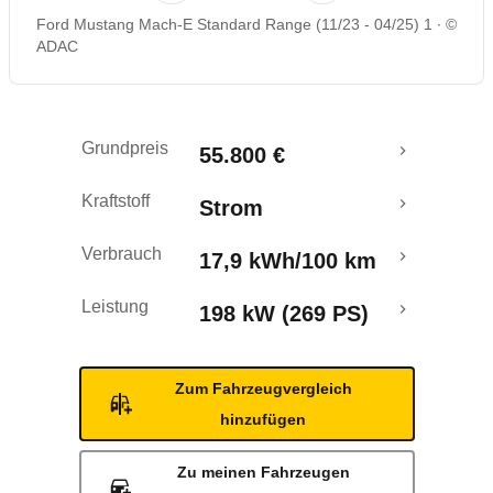
Ford Mustang Mach-E Standard Range (11/23 - 04/25) 1
©
Rückrufe & Mängel
ADAC
Reichweitenrechner
Grundpreis
55.800 €
Crashtest
Kraftstoff
Strom
Verbrauch
17,9 kWh/100 km
Leistung
198 kW (269 PS)
Zum Fahrzeugvergleich
hinzufügen
Zu meinen Fahrzeugen