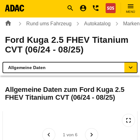
Navigation
Suche
Seiteninhalt
Fußzeile
Nothilfe
MENÜ
Rund ums Fahrzeug
Autokatalog
Marken
Ford Kuga 2.5 FHEV Titanium
CVT (06/24 - 08/25)
Allgemeine Daten
Allgemeine Daten
Allgemeine Daten zum
Ford Kuga 2.5
FHEV Titanium CVT (06/24 - 08/25)
Technische Daten
Ähnliche Autotests
Laufende Kosten
1
von
6