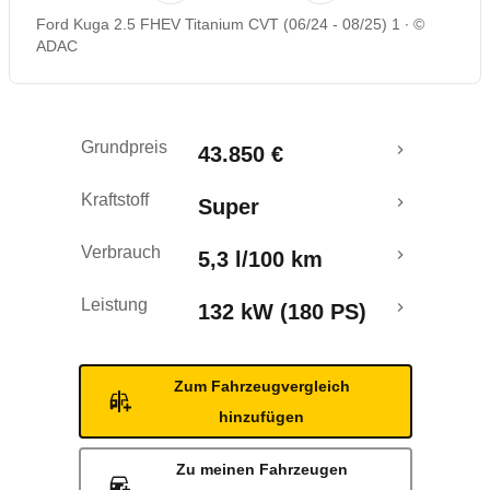
Ford Kuga 2.5 FHEV Titanium CVT (06/24 - 08/25) 1
©
Rückrufe & Mängel
ADAC
Grundpreis
43.850 €
Kraftstoff
Super
Verbrauch
5,3 l/100 km
Leistung
132 kW (180 PS)
Zum Fahrzeugvergleich
hinzufügen
Zu meinen Fahrzeugen