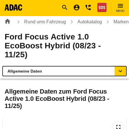
Navigation
Suche
Seiteninhalt
Fußzeile
Nothilfe
MENÜ
Rund ums Fahrzeug
Autokatalog
Marken
Ford Focus Active 1.0
EcoBoost Hybrid (08/23 -
11/25)
Allgemeine Daten
Allgemeine Daten
Allgemeine Daten zum
Ford Focus
Active 1.0 EcoBoost Hybrid (08/23 -
Technische Daten
11/25)
Ähnliche Autotests