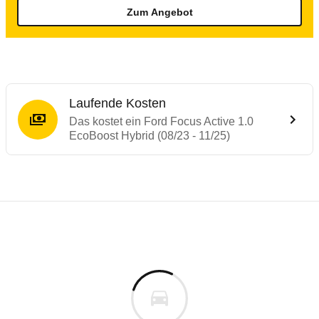
Zum Angebot
Laufende Kosten
Das kostet ein Ford Focus Active 1.0
EcoBoost Hybrid (08/23 - 11/25)
Testergebnisse von ähnlichen Autos
Laufende Kosten
Rückrufe & Mängel des Ford Focus
Technische Daten des
Ford Focus Active 
Hier finden Sie eine Übersicht aller Autotests aus de
Individuelle Berechnung
Berechnung
€
Alle Rückrufe
is
34.300 €
Fahrzeugpreis