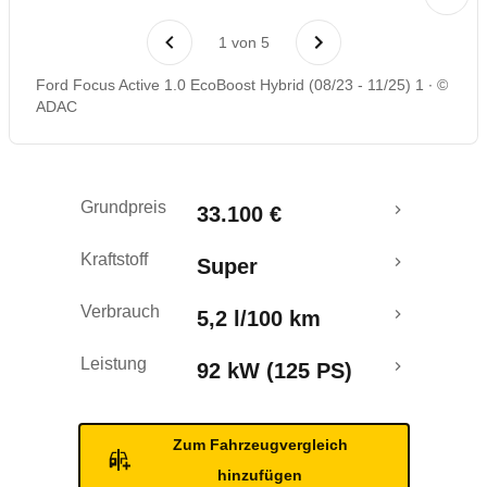
Laufende Kosten
1
von
5
Rückrufe & Mängel
Ford Focus Active 1.0 EcoBoost Hybrid (08/23 - 11/25) 1
©
ADAC
Grundpreis
33.100 €
Kraftstoff
Super
Verbrauch
5,2 l/100 km
Leistung
92 kW (125 PS)
Zum Fahrzeugvergleich
hinzufügen