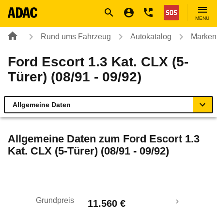
Navigation
Suche
Seiteninhalt
Fußzeile
Nothilfe
MENÜ
Rund ums Fahrzeug
Autokatalog
Marken
Ford Escort 1.3 Kat. CLX (5-
Türer) (08/91 - 09/92)
Allgemeine Daten
Allgemeine Daten
Allgemeine Daten zum
Ford Escort 1.3
Kat. CLX (5-Türer) (08/91 - 09/92)
Technische Daten
Laufende Kosten
Grundpreis
11.560 €
Rückrufe & Mängel