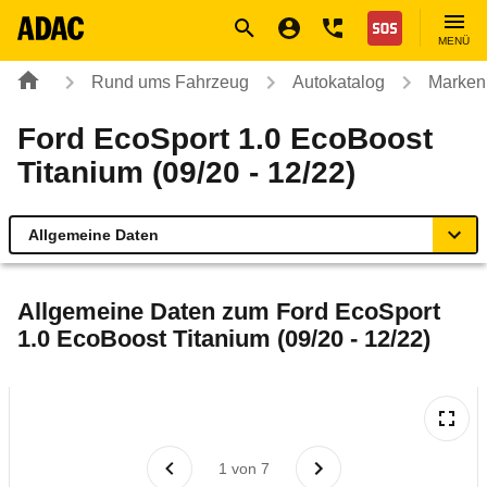
Navigation
Suche
Seiteninhalt
Fußzeile
Nothilfe
MENÜ
Rund ums Fahrzeug
Autokatalog
Marken
Ford EcoSport 1.0 EcoBoost
Titanium (09/20 - 12/22)
Allgemeine Daten
Allgemeine Daten
Allgemeine Daten zum
Ford EcoSport
1.0 EcoBoost Titanium (09/20 - 12/22)
Technische Daten
Ähnliche Autotests
Laufende Kosten
1
von
7