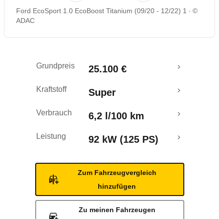
Ford EcoSport 1.0 EcoBoost Titanium (09/20 - 12/22) 1
©
Rückrufe & Mängel
ADAC
Crashtest
Grundpreis
25.100 €
Kraftstoff
Super
Verbrauch
6,2 l/100 km
Leistung
92 kW (125 PS)
Zum Fahrzeugvergleich
hinzufügen
Zu meinen Fahrzeugen