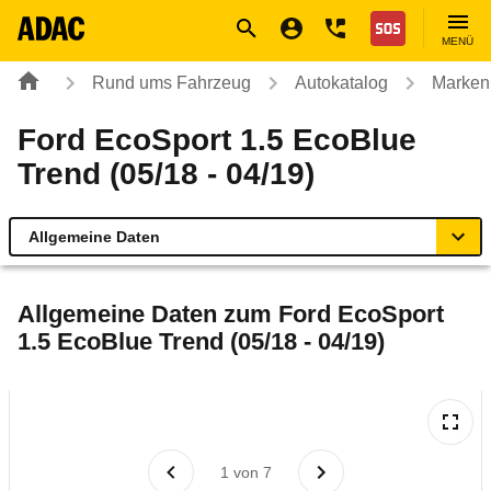
Navigation
Suche
Seiteninhalt
Fußzeile
Nothilfe
MENÜ
Rund ums Fahrzeug
Autokatalog
Marken
Ford EcoSport 1.5 EcoBlue
Trend (05/18 - 04/19)
Allgemeine Daten
Allgemeine Daten
Allgemeine Daten zum
Ford EcoSport
1.5 EcoBlue Trend (05/18 - 04/19)
Technische Daten
Ähnliche Autotests
Laufende Kosten
1
von
7