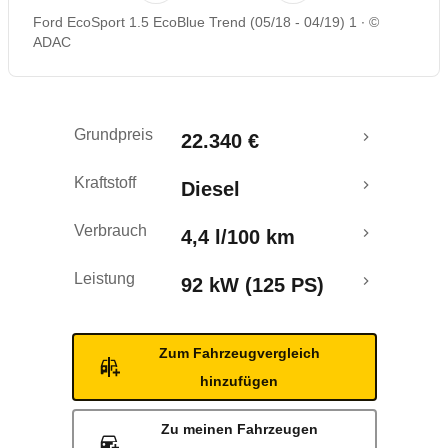
Ford EcoSport 1.5 EcoBlue Trend (05/18 - 04/19) 1
©
Rückrufe & Mängel
ADAC
Crashtest
Grundpreis
22.340 €
Kraftstoff
Diesel
Verbrauch
4,4 l/100 km
Leistung
92 kW (125 PS)
Zum Fahrzeugvergleich
hinzufügen
Zu meinen Fahrzeugen