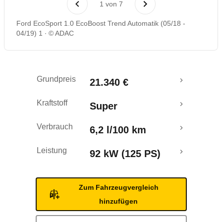
1
von
7
Rückrufe & Mängel
Ford EcoSport 1.0 EcoBoost Trend Automatik (05/18 -
04/19) 1
© ADAC
Crashtest
Grundpreis
21.340 €
Kraftstoff
Super
Verbrauch
6,2 l/100 km
Leistung
92 kW (125 PS)
Zum Fahrzeugvergleich
hinzufügen