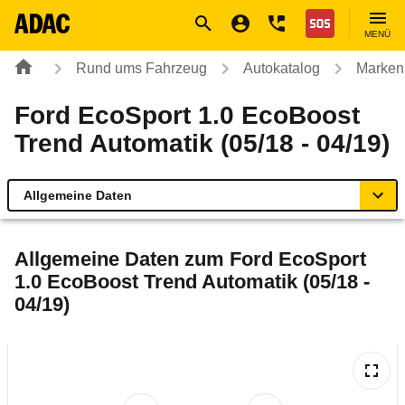
Navigation
Suche
Seiteninhalt
Fußzeile
Nothilfe
MENÜ
Rund ums Fahrzeug
Autokatalog
Marken
Ford EcoSport 1.0 EcoBoost
Trend Automatik (05/18 - 04/19)
Allgemeine Daten
Allgemeine Daten
Allgemeine Daten zum
Ford EcoSport
1.0 EcoBoost Trend Automatik (05/18 -
Technische Daten
04/19)
Ähnliche Autotests
Laufende Kosten