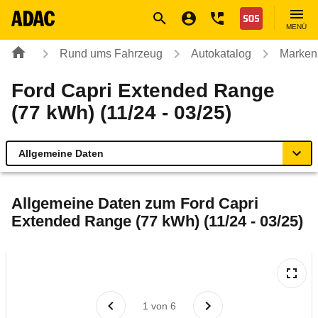
Navigation
Suche
Seiteninhalt
Fußzeile
Nothilfe
MENÜ
Rund ums Fahrzeug
Autokatalog
Marken
Ford Capri Extended Range
(77 kWh) (11/24 - 03/25)
Allgemeine Daten
Allgemeine Daten
Allgemeine Daten zum
Ford Capri
Extended Range (77 kWh) (11/24 - 03/25)
Technische Daten
Ähnliche Autotests
Laufende Kosten
1
von
6