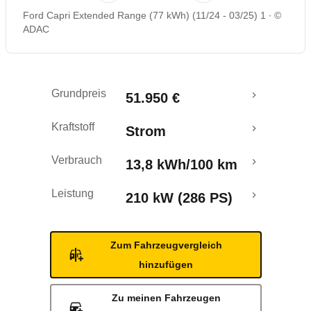
Ford Capri Extended Range (77 kWh) (11/24 - 03/25) 1
©
Rückrufe & Mängel
ADAC
Reichweitenrechner
Grundpreis
51.950 €
Crashtest
Kraftstoff
Strom
Verbrauch
13,8 kWh/100 km
Leistung
210 kW (286 PS)
Zum Fahrzeugvergleich
hinzufügen
Zu meinen Fahrzeugen