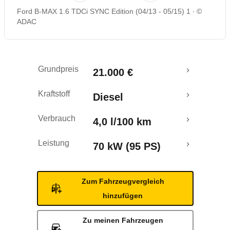
Ford B-MAX 1.6 TDCi SYNC Edition (04/13 - 05/15) 1
©
Rückrufe & Mängel
ADAC
Crashtest
Grundpreis
21.000 €
Kraftstoff
Diesel
Verbrauch
4,0 l/100 km
Leistung
70 kW (95 PS)
Zum Fahrzeugvergleich
hinzufügen
Zu meinen Fahrzeugen