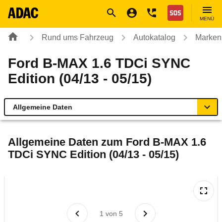
Navigation
Suche
Seiteninhalt
Fußzeile
Nothilfe
MENÜ
Rund ums Fahrzeug
Autokatalog
Marken
Ford B-MAX 1.6 TDCi SYNC
Edition (04/13 - 05/15)
Allgemeine Daten
Allgemeine Daten
Allgemeine Daten zum
Ford B-MAX 1.6
TDCi SYNC Edition (04/13 - 05/15)
Technische Daten
Ähnliche Autotests
Laufende Kosten
1
von
5