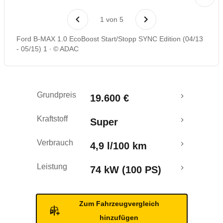
Laufende Kosten
1
von
5
Rückrufe & Mängel
Ford B-MAX 1.0 EcoBoost Start/Stopp SYNC Edition (04/13
- 05/15) 1
© ADAC
Crashtest
Grundpreis
19.600 €
Kraftstoff
Super
Verbrauch
4,9 l/100 km
Leistung
74 kW (100 PS)
Zum Fahrzeugvergleich
hinzufügen