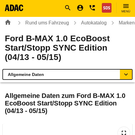
Navigation
Suche
Seiteninhalt
Fußzeile
Nothilfe
MENÜ
Rund ums Fahrzeug
Autokatalog
Marken
Ford B-MAX 1.0 EcoBoost
Start/Stopp SYNC Edition
(04/13 - 05/15)
Allgemeine Daten
Allgemeine Daten
Allgemeine Daten zum
Ford B-MAX 1.0
EcoBoost Start/Stopp SYNC Edition
Technische Daten
(04/13 - 05/15)
Ähnliche Autotests