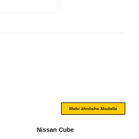
05/15)
te Fahrzeug.
rneergebnis. Er besitzt Front-, Seiten- und Vorha
n sind, entnehmen Sie bitte dem Rückruf, da häufi
)
Mehr ähnliche Modelle
Nissan Cube