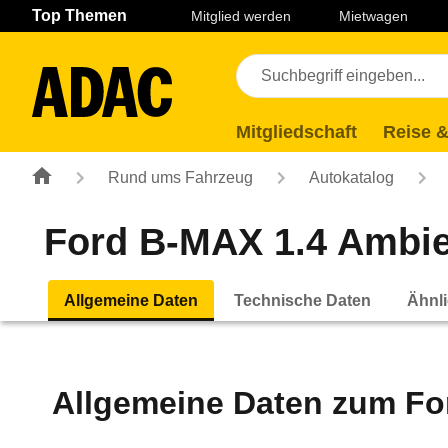
Navigation
Suche
Seiteninhalt
Fußzeile
Top Themen
Mitglied werden
Mietwagen
Mitgliedschaft
Reise &
Rund ums Fahrzeug
Autokatalog
Ford B-MAX 1.4 Ambien
Allgemeine Daten
Technische Daten
Ähnli
Allgemeine Daten zum
Fo