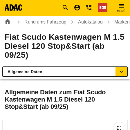
Navigation
Suche
Seiteninhalt
Fußzeile
Nothilfe
MENÜ
Rund ums Fahrzeug
Autokatalog
Marken
Fiat Scudo Kastenwagen M 1.5
Diesel 120 Stop&Start (ab
09/25)
Allgemeine Daten
Allgemeine Daten
Allgemeine Daten zum
Fiat Scudo
Kastenwagen M 1.5 Diesel 120
Technische Daten
Stop&Start (ab 09/25)
Rückrufe & Mängel