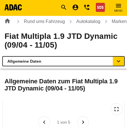
Navigation
Suche
Seiteninhalt
Fußzeile
Nothilfe
MENÜ
Rund ums Fahrzeug
Autokatalog
Marken
Fiat Multipla 1.9 JTD Dynamic
(09/04 - 11/05)
Allgemeine Daten
Allgemeine Daten
Allgemeine Daten zum
Fiat Multipla 1.9
JTD Dynamic (09/04 - 11/05)
Technische Daten
Ähnliche Autotests
Laufende Kosten
1
von
5