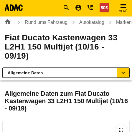
Navigation
Suche
Seiteninhalt
Fußzeile
Nothilfe
MENÜ
Rund ums Fahrzeug
Autokatalog
Marken
Fiat Ducato Kastenwagen 33
L2H1 150 Multijet (10/16 -
09/19)
Allgemeine Daten
Allgemeine Daten
Allgemeine Daten zum
Fiat Ducato
Kastenwagen 33 L2H1 150 Multijet (10/16
Technische Daten
- 09/19)
Rückrufe & Mängel