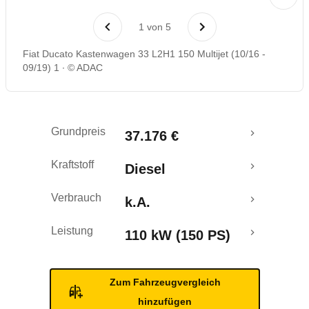
1
von
5
Fiat Ducato Kastenwagen 33 L2H1 150 Multijet (10/16 -
09/19) 1
© ADAC
Grundpreis
37.176 €
Kraftstoff
Diesel
Verbrauch
k.A.
Leistung
110 kW (150 PS)
Zum Fahrzeugvergleich
hinzufügen