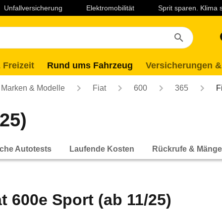
Unfallversicherung
Elektromobilität
Sprit sparen. Klima
 Freizeit
Rund ums Fahrzeug
Versicherungen &
Marken & Modelle
Fiat
600
365
F
/25)
che Autotests
Laufende Kosten
Rückrufe & Mänge
at 600e Sport (ab 11/25)