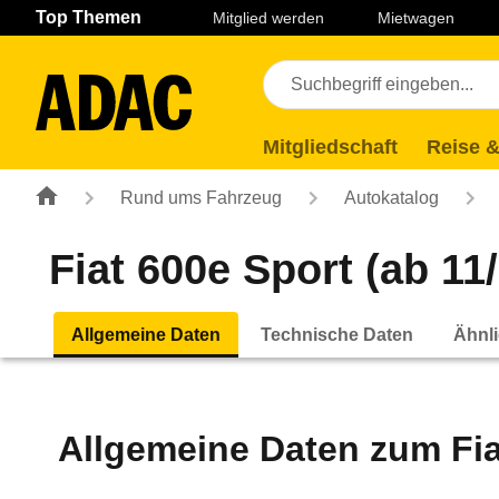
Navigation
Suche
Seiteninhalt
Fußzeile
Top Themen
Mitglied werden
Mietwagen
Mitgliedschaft
Reise &
Rund ums Fahrzeug
Autokatalog
Fiat 600e Sport (ab 11
Allgemeine Daten
Technische Daten
Ähnli
Allgemeine Daten zum
Fi