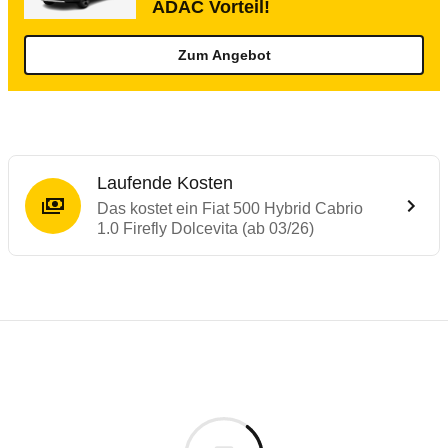
ADAC Vorteil!
Zum Angebot
Laufende Kosten
Das kostet ein Fiat 500 Hybrid Cabrio
1.0 Firefly Dolcevita (ab 03/26)
Testergebnisse von ähnlichen Autos
Laufende Kosten
Rückrufe & Mängel des Fiat 500
Technische Daten des
Fiat 500 Hybrid Cab
Hier finden Sie eine Übersicht aller Autotests aus de
Individuelle Berechnung
Berechnung
€