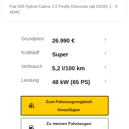
Fiat 500 Hybrid Cabrio 1.0 Firefly Dolcevita (ab 03/26) 1
©
Rückrufe & Mängel
ADAC
Grundpreis
26.990 €
Kraftstoff
Super
Verbrauch
5,2 l/100 km
Leistung
48 kW (65 PS)
Zum Fahrzeugvergleich
hinzufügen
Zu meinen Fahrzeugen