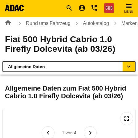
Navigation
Suche
Seiteninhalt
Fußzeile
Nothilfe
MENÜ
Rund ums Fahrzeug
Autokatalog
Marken
Fiat 500 Hybrid Cabrio 1.0
Firefly Dolcevita (ab 03/26)
Allgemeine Daten
Allgemeine Daten
Allgemeine Daten zum
Fiat 500 Hybrid
Cabrio 1.0 Firefly Dolcevita (ab 03/26)
Technische Daten
Ähnliche Autotests
Laufende Kosten
1
von
4