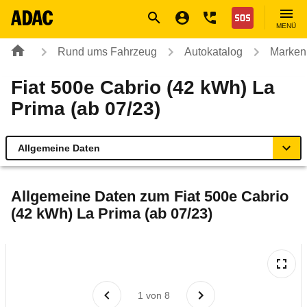
Navigation
Suche
Seiteninhalt
Fußzeile
Nothilfe
MENÜ
Rund ums Fahrzeug
Autokatalog
Marken
Fiat 500e Cabrio (42 kWh) La
Prima (ab 07/23)
Allgemeine Daten
Allgemeine Daten
Allgemeine Daten zum
Fiat 500e Cabrio
(42 kWh) La Prima (ab 07/23)
Technische Daten
Ähnliche Autotests
Laufende Kosten
1
von
8