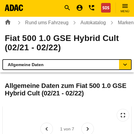
Navigation
Suche
Seiteninhalt
Fußzeile
Nothilfe
MENÜ
Rund ums Fahrzeug
Autokatalog
Marken
Fiat 500 1.0 GSE Hybrid Cult
(02/21 - 02/22)
Allgemeine Daten
Allgemeine Daten
Allgemeine Daten zum
Fiat 500 1.0 GSE
Hybrid Cult (02/21 - 02/22)
Technische Daten
Ähnliche Autotests
Laufende Kosten
1
von
7