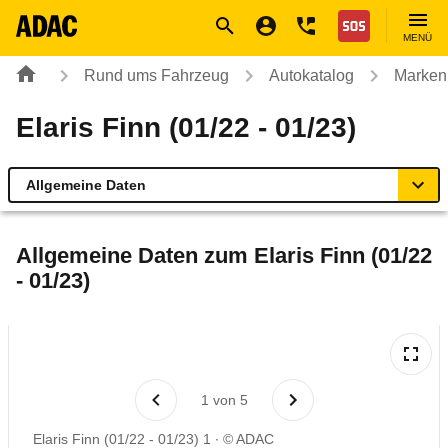
Navigation
Suche
Seiteninhalt
Fußzeile
Nothilfe
MENÜ
Rund ums Fahrzeug
Autokatalog
Marken
Elaris Finn (01/22 - 01/23)
Allgemeine Daten
Allgemeine Daten
Allgemeine Daten zum
Elaris Finn (01/22
- 01/23)
Technische Daten
Rückrufe & Mängel
Reichweitenrechner
1
von
5
Elaris Finn (01/22 - 01/23) 1
© ADAC