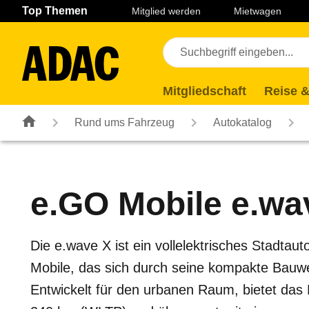
Navigation
Suche
Seiteninhalt
Fußzeile
Top Themen
Mitglied werden
Mietwagen
Mitgliedschaft
Reise &
Rund ums Fahrzeug
Autokatalog
e.GO Mobile
e.wa
Die e.wave X ist ein vollelektrisches Stadta
Mobile, das sich durch seine kompakte Bauwe
Entwickelt für den urbanen Raum, bietet das 