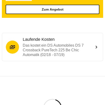
Zum Angebot
Laufende Kosten
Das kostet ein DS Automobiles DS 7
Crossback PureTech 225 Be Chic
Automatik (02/18 - 07/19)
Testergebnisse von ähnlichen Autos
Laufende Kosten
Rückrufe & Mängel des DS Automobiles D
Crashtest DS 7 Crossback
Technische Daten des
DS Automobiles DS
Hier finden Sie eine Übersicht aller Autotests aus de
Der DS 7 Crossback erreicht volle 5 Sterne.
Individuelle Berechnung
Berechnung