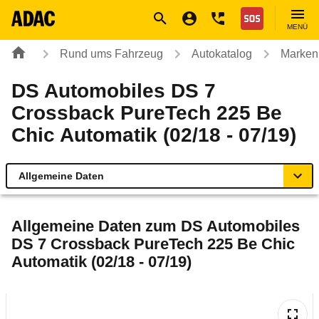
Navigation
Suche
Seiteninhalt
Fußzeile
Nothilfe
MENÜ
Rund ums Fahrzeug
Autokatalog
Marken
DS Automobiles DS 7
Crossback PureTech 225 Be
Chic Automatik (02/18 - 07/19)
Allgemeine Daten
Allgemeine Daten
Allgemeine Daten zum
DS Automobiles
DS 7 Crossback PureTech 225 Be Chic
Technische Daten
Automatik (02/18 - 07/19)
Ähnliche Autotests