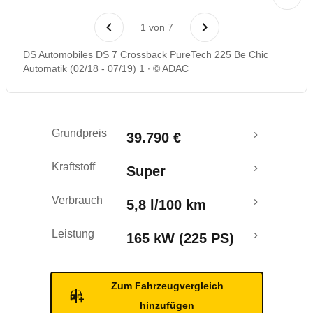
Laufende Kosten
1
von
7
Rückrufe & Mängel
DS Automobiles DS 7 Crossback PureTech 225 Be Chic
Automatik (02/18 - 07/19) 1
© ADAC
Crashtest
Grundpreis
39.790 €
Kraftstoff
Super
Verbrauch
5,8 l/100 km
Leistung
165 kW (225 PS)
Zum Fahrzeugvergleich
hinzufügen