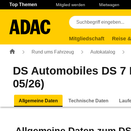
Navigation
Suche
Seiteninhalt
Fußzeile
Top Themen
Mitglied werden
Mietwagen
Mitgliedschaft
Reise &
Rund ums Fahrzeug
Autokatalog
DS Automobiles DS 7 B
05/26)
Allgemeine Daten
Technische Daten
Lauf
Allgemeine Daten zum
DS