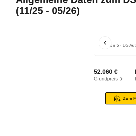
(11/25 - 05/26)
1 von 5
DS Aut
52.060 €
Grundpreis
Zum F