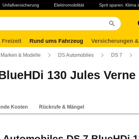
Unfallversicherung
Elektromobilität
Sprit sparen. Klima
 Freizeit
Rund ums Fahrzeug
Versicherungen &
Marken & Modelle
DS Automobiles
DS 7
lueHDi 130 Jules Verne 
ende Kosten
Rückrufe & Mängel
 Automobiles DS 7 BlueHDi 1