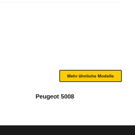
ules Verne Automatik (11/25 
n sind, entnehmen Sie bitte dem Rückruf, da häufi
Mehr ähnliche Modelle
Peugeot 5008