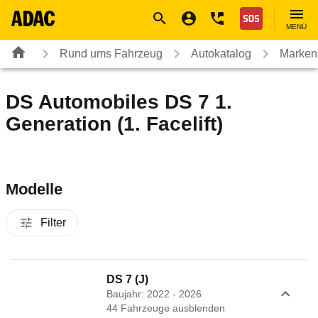
Navigation
Suche
Seiteninhalt
Fußzeile
Nothilfe
MENÜ
Rund ums Fahrzeug
Autokatalog
Marken
DS Automobiles DS 7 1.
Generation (1. Facelift)
Modelle
Filter
DS 7 (J)
Baujahr: 2022 - 2026
44
Fahrzeug
e
ausblenden