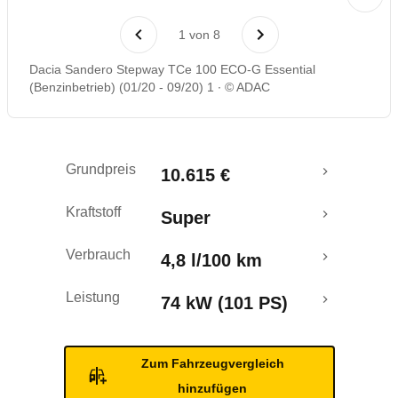
Laufende Kosten
1
von
8
Rückrufe & Mängel
Dacia Sandero Stepway TCe 100 ECO-G Essential
(Benzinbetrieb) (01/20 - 09/20) 1
© ADAC
Crashtest
Grundpreis
10.615 €
Kraftstoff
Super
Verbrauch
4,8 l/100 km
Leistung
74 kW (101 PS)
Zum Fahrzeugvergleich
hinzufügen