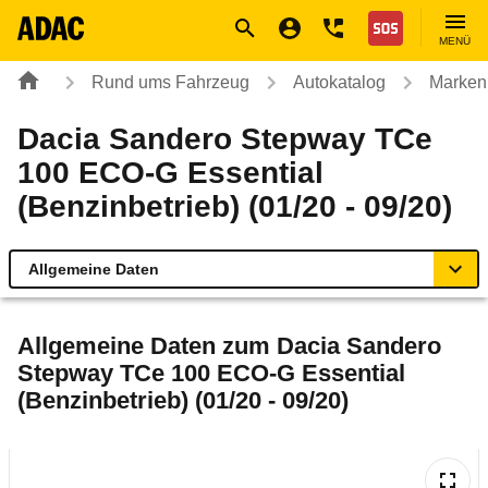
Navigation
Suche
Seiteninhalt
Fußzeile
Nothilfe
MENÜ
Rund ums Fahrzeug
Autokatalog
Marken
Dacia Sandero Stepway TCe
100 ECO-G Essential
(Benzinbetrieb) (01/20 - 09/20)
Allgemeine Daten
Allgemeine Daten
Allgemeine Daten zum
Dacia Sandero
Stepway TCe 100 ECO-G Essential
Technische Daten
(Benzinbetrieb) (01/20 - 09/20)
Ähnliche Autotests