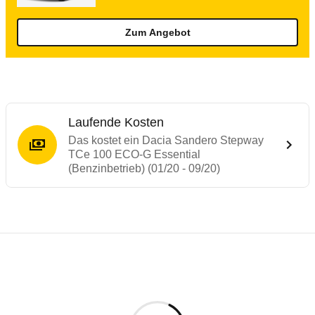
Zum Angebot
Laufende Kosten
Das kostet ein Dacia Sandero Stepway
TCe 100 ECO-G Essential
(Benzinbetrieb) (01/20 - 09/20)
Testergebnisse von ähnlichen Autos
Laufende Kosten
Rückrufe & Mängel des Dacia Sandero
Crashtest Dacia Sandero
Technische Daten des
Dacia Sandero Step
Hier finden Sie eine Übersicht aller Autotests aus de
Der Dacia Sandero II ist zwar bei der Insassensicherh
Individuelle Berechnung
Berechnung
€