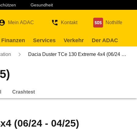
 schützen
Gesundheit
Mein ADAC
Kontakt
Nothilfe
 Finanzen
Services
Verkehr
Der ADAC
ation
Dacia Duster TCe 130 Extreme 4x4 (06/24 …
5)
l
Crashtest
4 (06/24 - 04/25)