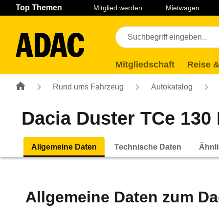
Navigation
Suche
Seiteninhalt
Fußzeile
Top Themen
Mitglied werden
Mietwagen
Mitgliedschaft
Reise &
Rund ums Fahrzeug
Autokatalog
Dacia Duster TCe 130 
Allgemeine Daten
Technische Daten
Ähnli
Allgemeine Daten zum
Da