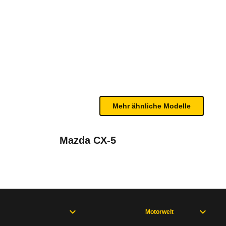
(06/24 - 04/25)
te Fahrzeug.
 Gurtwarnern in der ersten und zweiten Sitzreihe m
n sind, entnehmen Sie bitte dem Rückruf, da häufi
Mehr ähnliche Modelle
Mazda CX-5
Motorwelt