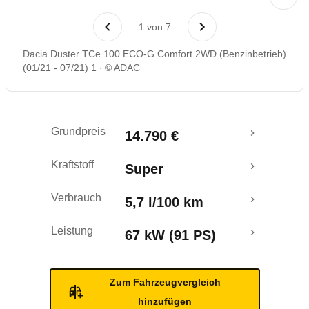
Laufende Kosten
1
von
7
Rückrufe & Mängel
Dacia Duster TCe 100 ECO-G Comfort 2WD (Benzinbetrieb)
(01/21 - 07/21) 1
© ADAC
Crashtest
Grundpreis
14.790 €
Kraftstoff
Super
Verbrauch
5,7 l/100 km
Leistung
67 kW (91 PS)
Zum Fahrzeugvergleich
hinzufügen