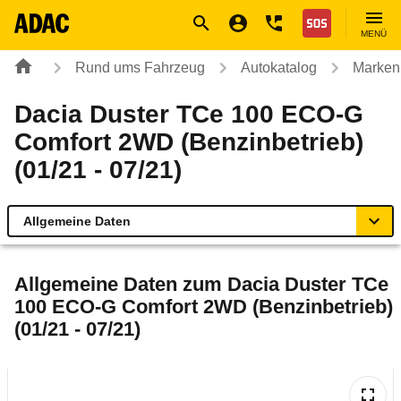
Navigation
Suche
Seiteninhalt
Fußzeile
Nothilfe
MENÜ
Rund ums Fahrzeug
Autokatalog
Marken
Dacia Duster TCe 100 ECO-G
Comfort 2WD (Benzinbetrieb)
(01/21 - 07/21)
Allgemeine Daten
Allgemeine Daten
Allgemeine Daten zum
Dacia Duster TCe
100 ECO-G Comfort 2WD (Benzinbetrieb)
Technische Daten
(01/21 - 07/21)
Ähnliche Autotests