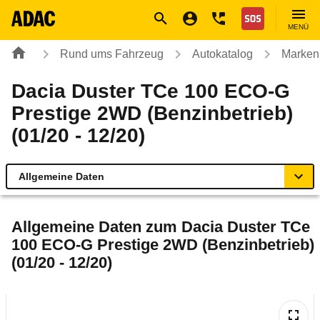
Navigation
Suche
Seiteninhalt
Fußzeile
Nothilfe
MENÜ
Rund ums Fahrzeug
Autokatalog
Marken
Dacia Duster TCe 100 ECO-G
Prestige 2WD (Benzinbetrieb)
(01/20 - 12/20)
Allgemeine Daten
Allgemeine Daten
Allgemeine Daten zum
Dacia Duster TCe
100 ECO-G Prestige 2WD (Benzinbetrieb)
Technische Daten
(01/20 - 12/20)
Ähnliche Autotests