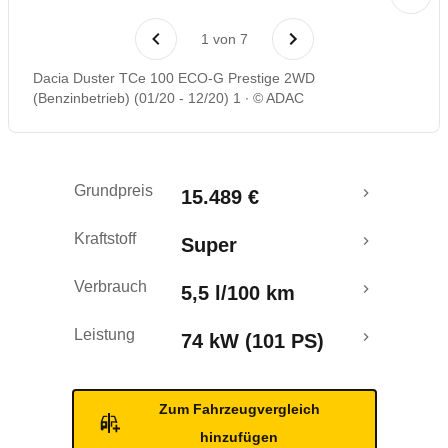
Laufende Kosten
1
von
7
Rückrufe & Mängel
Dacia Duster TCe 100 ECO-G Prestige 2WD
(Benzinbetrieb) (01/20 - 12/20) 1
© ADAC
Crashtest
Grundpreis
15.489 €
Kraftstoff
Super
Verbrauch
5,5 l/100 km
Leistung
74 kW (101 PS)
Zum Fahrzeugvergleich
hinzufügen