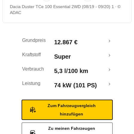
Dacia Duster TCe 100 Essential 2WD (08/19 - 09/20) 1
©
Rückrufe & Mängel
ADAC
Crashtest
Grundpreis
12.867 €
Kraftstoff
Super
Verbrauch
5,3 l/100 km
Leistung
74 kW (101 PS)
Zum Fahrzeugvergleich
hinzufügen
Zu meinen Fahrzeugen