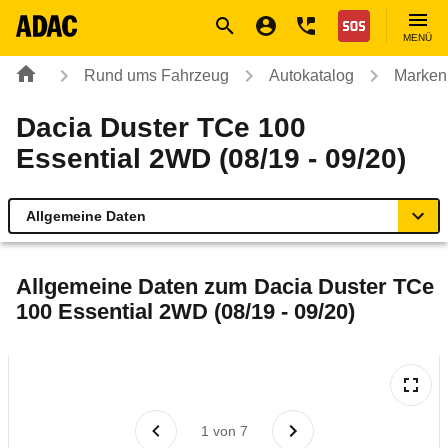
Navigation
Suche
Seiteninhalt
Fußzeile
Nothilfe
MENÜ
Rund ums Fahrzeug
Autokatalog
Marken
Dacia Duster TCe 100
Essential 2WD (08/19 - 09/20)
Allgemeine Daten
Allgemeine Daten
Allgemeine Daten zum
Dacia Duster TCe
100 Essential 2WD (08/19 - 09/20)
Technische Daten
Ähnliche Autotests
Laufende Kosten
1
von
7