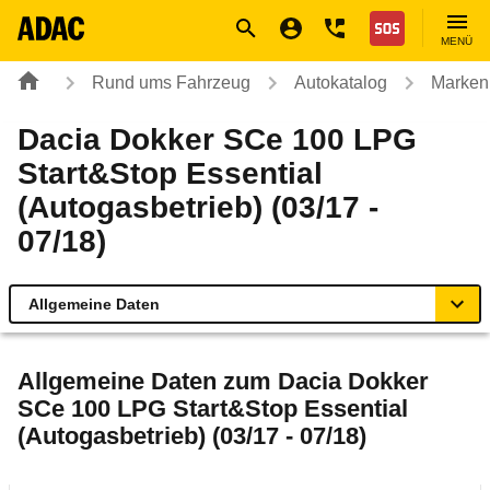
Navigation
Suche
Seiteninhalt
Fußzeile
Nothilfe
MENÜ
Rund ums Fahrzeug
Autokatalog
Marken
Dacia Dokker SCe 100 LPG
Start&Stop Essential
(Autogasbetrieb) (03/17 -
07/18)
Allgemeine Daten
Allgemeine Daten
Allgemeine Daten zum
Dacia Dokker
SCe 100 LPG Start&Stop Essential
Technische Daten
(Autogasbetrieb) (03/17 - 07/18)
Ähnliche Autotests