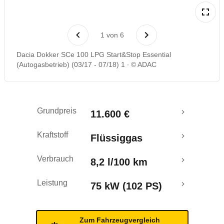
Laufende Kosten
1
von
6
Rückrufe & Mängel
Dacia Dokker SCe 100 LPG Start&Stop Essential
(Autogasbetrieb) (03/17 - 07/18) 1
© ADAC
Grundpreis
11.600 €
Kraftstoff
Flüssiggas
Verbrauch
8,2 l/100 km
Leistung
75 kW (102 PS)
Zum Fahrzeugvergleich