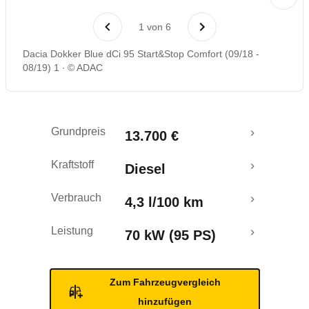
Laufende Kosten
1
von
6
Rückrufe & Mängel
Dacia Dokker Blue dCi 95 Start&Stop Comfort (09/18 -
08/19) 1
© ADAC
Ecotest
Grundpreis
13.700 €
Kraftstoff
Diesel
Verbrauch
4,3 l/100 km
Leistung
70 kW (95 PS)
Zum Fahrzeugvergleich
hinzufügen