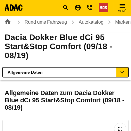
Navigation
Suche
Seiteninhalt
Fußzeile
Nothilfe
MENÜ
Rund ums Fahrzeug
Autokatalog
Marken
Dacia Dokker Blue dCi 95
Start&Stop Comfort (09/18 -
08/19)
Allgemeine Daten
Allgemeine Daten
Allgemeine Daten zum
Dacia Dokker
Blue dCi 95 Start&Stop Comfort (09/18 -
Technische Daten
08/19)
Ähnliche Autotests