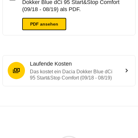
Dokker Blue dCi 95 Start&Stop Comfort
(09/18 - 08/19) als PDF.
PDF ansehen
Laufende Kosten
Das kostet ein Dacia Dokker Blue dCi
95 Start&Stop Comfort (09/18 - 08/19)
Testergebnisse von ähnlichen Autos
Laufende Kosten
Rückrufe & Mängel des Dacia Dokker
ADAC Ecotest
Technische Daten des
Dacia Dokker Blue 
Hier finden Sie eine Übersicht aller Autotests aus de
Der ADAC Ecotest hilft, die Umweltfreundlichkeit von
Individuelle Berechnung
Berechnung