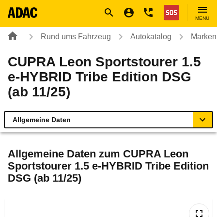
Navigation
Suche
Seiteninhalt
Fußzeile
Nothilfe
MENÜ
Rund ums Fahrzeug
Autokatalog
Marken
CUPRA Leon Sportstourer 1.5
e-HYBRID Tribe Edition DSG
(ab 11/25)
Allgemeine Daten
Allgemeine Daten
Allgemeine Daten zum
CUPRA Leon
Sportstourer 1.5 e-HYBRID Tribe Edition
Technische Daten
DSG (ab 11/25)
Ähnliche Autotests