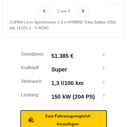
Laufende Kosten
1
von
5
Rückrufe & Mängel
CUPRA Leon Sportstourer 1.5 e-HYBRID Tribe Edition DSG
(ab 11/25) 1
© ADAC
Reichweitenrechner
Crashtest
Grundpreis
51.385 €
Kraftstoff
Super
Verbrauch
1,3 l/100 km
Leistung
150 kW (204 PS)
Zum Fahrzeugvergleich
hinzufügen