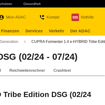
 schützen
Gesundheit
Mein ADAC
Kontakt
Nothilfe
 Finanzen
Services
Verkehr
Der ADAC
 Generation
CUPRA Formentor 1.4 e-HYBRID Tribe Edi
SG (02/24 - 07/24)
l
Reichweitenrechner
Crashtest
Tribe Edition DSG (02/24