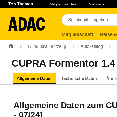
Navigation
Suche
Seiteninhalt
Fußzeile
Top Themen
Mitglied werden
Mietwagen
Mitgliedschaft
Reise &
Rund ums Fahrzeug
Autokatalog
CUPRA Formentor 1.4 e
Allgemeine Daten
Technische Daten
Ähnli
Allgemeine Daten zum
CU
- 07/24)