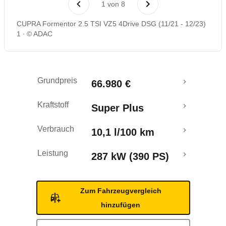
1
von
8
Rückrufe & Mängel
CUPRA Formentor 2.5 TSI VZ5 4Drive DSG (11/21 - 12/23)
1
© ADAC
Crashtest
Grundpreis
66.980 €
Kraftstoff
Super Plus
Verbrauch
10,1 l/100 km
Leistung
287 kW (390 PS)
Zum Fahrzeugvergleich
hinzufügen