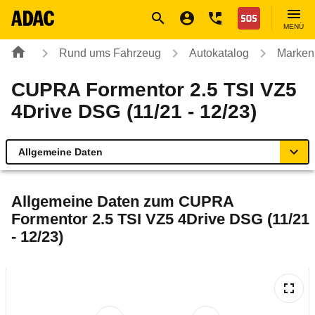
Navigation
Suche
Seiteninhalt
Fußzeile
Nothilfe
MENÜ
Rund ums Fahrzeug
Autokatalog
Marken
CUPRA Formentor 2.5 TSI VZ5
4Drive DSG (11/21 - 12/23)
Allgemeine Daten
Allgemeine Daten
Allgemeine Daten zum
CUPRA
Formentor 2.5 TSI VZ5 4Drive DSG (11/21
Technische Daten
- 12/23)
Ähnliche Autotests
Laufende Kosten