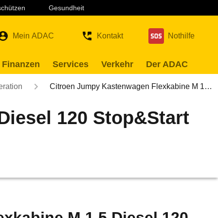
 schützen
Gesundheit
Mein ADAC
Kontakt
Nothilfe
 Finanzen
Services
Verkehr
Der ADAC
eration
Citroen Jumpy Kastenwagen Flexkabine M 1…
Diesel 120 Stop&Start
xkabine M 1.5 Diesel 120