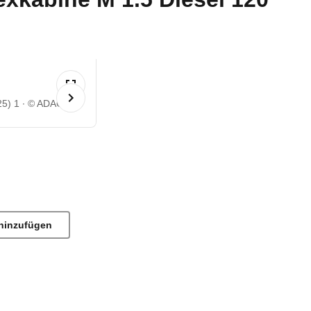
25) 1
© ADAC
hinzufügen