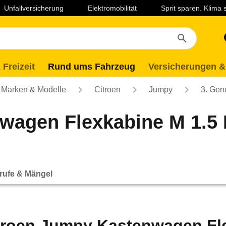
Unfallversicherung
Elektromobilität
Sprit sparen. Klima
 Freizeit
Rund ums Fahrzeug
Versicherungen &
Marken & Modelle
Citroen
Jumpy
3. Gen
wagen Flexkabine M 1.5 
rufe & Mängel
troen Jumpy Kastenwagen Fle