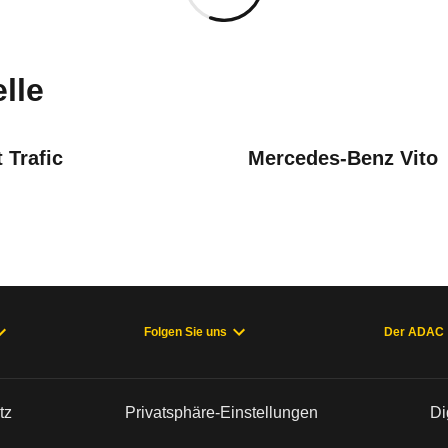
uges informieren. Welche Fahrzeuge genau betroffe
lle
 Trafic
Mercedes-Benz Vito
m Innenraum/Beeinträchtigung Airbag
 (ab 01/24)
Folgen Sie uns
Der ADAC
tz
Privatsphäre-Einstellungen
Di
9.283 (weltweit)