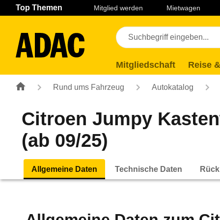
Navigation
Suche
Seiteninhalt
Fußzeile
Top Themen
Mitglied werden
Mietwagen
Mitgliedschaft
Reise &
Rund ums Fahrzeug
Autokatalog
Citroen Jumpy Kasten
(ab 09/25)
Allgemeine Daten
Technische Daten
Rück
Allgemeine Daten zum
Ci