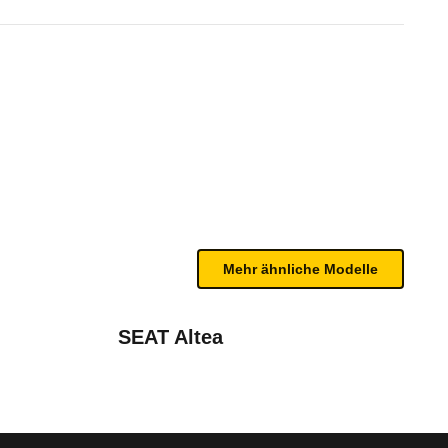
 Club (5-Sitzer) (11/08 - 10
te Fahrzeug.
n sind, entnehmen Sie bitte dem Rückruf, da häufi
Mehr ähnliche Modelle
SEAT Altea
0U)
März 2011