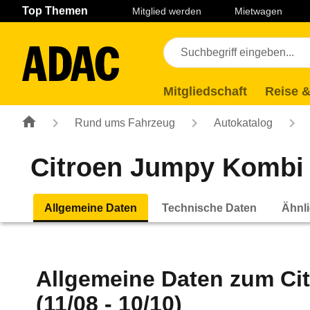
Navigation
Suche
Seiteninhalt
Fußzeile
Top Themen
Mitglied werden
Mietwagen
Mitgliedschaft
Reise &
Rund ums Fahrzeug
Autokatalog
Citroen Jumpy Kombi L
Allgemeine Daten
Technische Daten
Ähnli
Allgemeine Daten zum
Ci
(11/08 - 10/10)