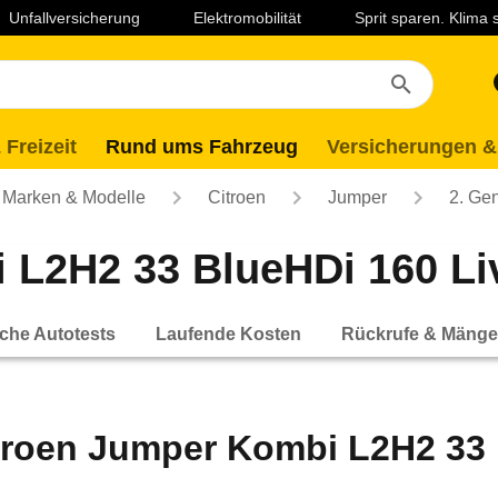
Unfallversicherung
Elektromobilität
Sprit sparen. Klima
 Freizeit
Rund ums Fahrzeug
Versicherungen &
Marken & Modelle
Citroen
Jumper
2. Ge
L2H2 33 BlueHDi 160 Live
che Autotests
Laufende Kosten
Rückrufe & Mänge
troen Jumper Kombi L2H2 33 B