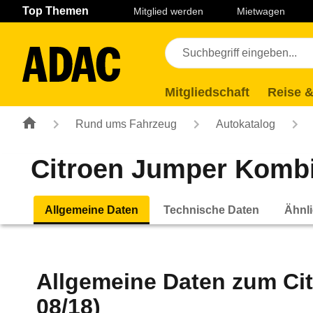
Navigation
Suche
Seiteninhalt
Fußzeile
Top Themen
Mitglied werden
Mietwagen
Mitgliedschaft
Reise &
Rund ums Fahrzeug
Autokatalog
Citroen Jumper Kombi 
Allgemeine Daten
Technische Daten
Ähnli
Allgemeine Daten zum
Ci
08/18)