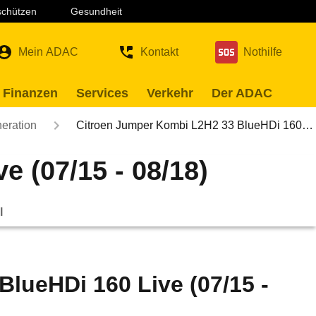
 schützen
Gesundheit
Mein ADAC
Kontakt
Nothilfe
 Finanzen
Services
Verkehr
Der ADAC
neration
Citroen Jumper Kombi L2H2 33 BlueHDi 160…
 (07/15 - 08/18)
l
lueHDi 160 Live (07/15 -