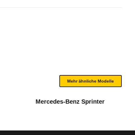
HDi 160 Live (07/15 - 08/18)
te Fahrzeug.
bleme mit Ihrem Fahrzeug haben. Ihre Meldungen w
Mehr ähnliche Modelle
Mercedes-Benz Sprinter