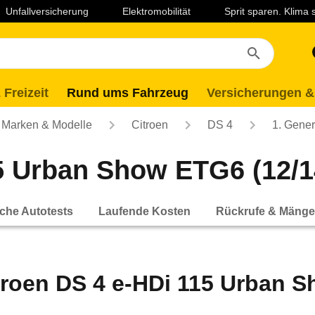
Unfallversicherung
Elektromobilität
Sprit sparen. Klima
 Freizeit
Rund ums Fahrzeug
Versicherungen &
Marken & Modelle
Citroen
DS 4
1. Gener
5 Urban Show ETG6 (12/14
che Autotests
Laufende Kosten
Rückrufe & Mänge
troen DS 4 e-HDi 115 Urban S