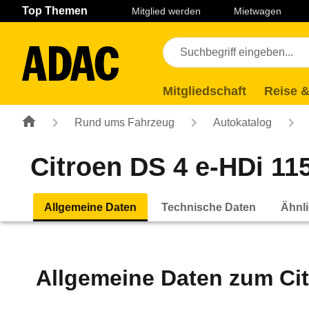
Navigation
Suche
Seiteninhalt
Fußzeile
Top Themen
Mitglied werden
Mietwagen
Mitgliedschaft
Reise &
Rund ums Fahrzeug
Autokatalog
Citroen DS 4 e-HDi 11
Allgemeine Daten
Technische Daten
Ähnli
Allgemeine Daten zum
Ci