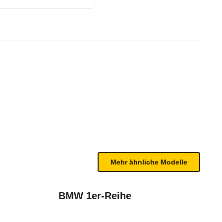
 ETG6 (12/14 - 01/15)
te Fahrzeug.
s. Er besitzt Front-, Seiten- und Vorhangairbags 
n sind, entnehmen Sie bitte dem Rückruf, da häufi
5)
Mehr ähnliche Modelle
BMW 1er-Reihe