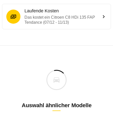
Laufende Kosten
Das kostet ein Citroen C8 HDi 135 FAP
Tendance (07/12 - 11/13)
Laufende Kosten
Rückrufe & Mängel des Citroen C8
Technische Daten des
Citroen C8 HDi 135
Individuelle Berechnung
Berechnung
Keine gemeldeten Mängel
s
35.950 €
Fahrzeugpreis
Aktuell liegen uns keine Informationen zu Mängeln vo
0 km
Zur Mängelmeldung
Haltedauer
6 PS)
Auswahl ähnlicher Modelle