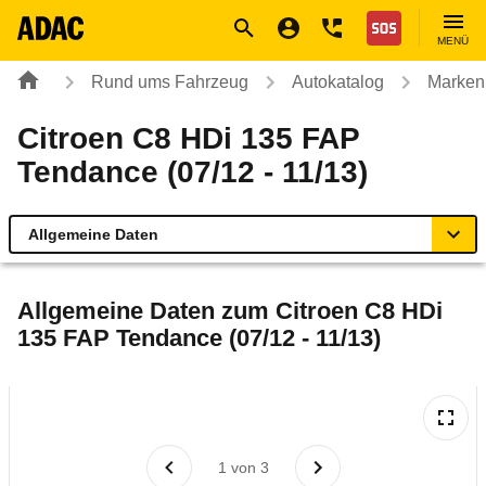
Navigation
Suche
Seiteninhalt
Fußzeile
Nothilfe
MENÜ
Rund ums Fahrzeug
Autokatalog
Marken
Citroen C8 HDi 135 FAP
Tendance (07/12 - 11/13)
Allgemeine Daten
Allgemeine Daten
Allgemeine Daten zum
Citroen C8 HDi
135 FAP Tendance (07/12 - 11/13)
Technische Daten
Laufende Kosten
Rückrufe & Mängel
1
von
3