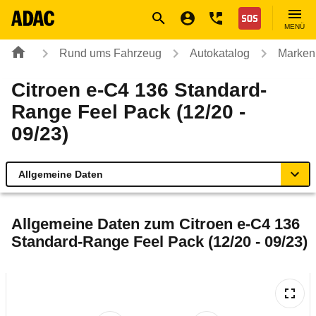
Navigation
Suche
Seiteninhalt
Fußzeile
Nothilfe
MENÜ
Rund ums Fahrzeug
Autokatalog
Marken
Citroen e-C4 136 Standard-
Range Feel Pack (12/20 -
09/23)
Allgemeine Daten
Allgemeine Daten
Allgemeine Daten zum
Citroen e-C4 136
Standard-Range Feel Pack (12/20 - 09/23)
Technische Daten
Ähnliche Autotests