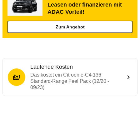
Leasen oder finanzieren mit
ADAC Vorteil!
Zum Angebot
Laufende Kosten
Das kostet ein Citroen e-C4 136
Standard-Range Feel Pack (12/20 -
09/23)
Testergebnisse von ähnlichen Autos
Laufende Kosten
Rückrufe & Mängel des Citroen C4
Reichweitenrechner
Crashtest Citroen C4
Technische Daten des
Citroen e-C4 136 S