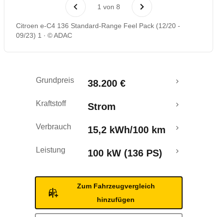
Laufende Kosten
1
von
8
Citroen e-C4 136 Standard-Range Feel Pack (12/20 -
Rückrufe & Mängel
09/23) 1
© ADAC
Reichweitenrechner
Grundpreis
38.200 €
Crashtest
Kraftstoff
Strom
Verbrauch
15,2 kWh/100 km
Leistung
100 kW (136 PS)
Zum Fahrzeugvergleich
hinzufügen