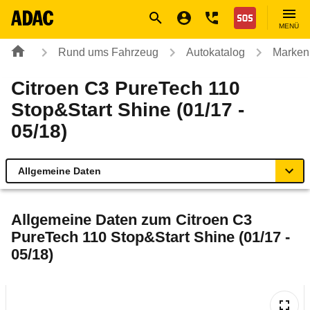
Navigation
Suche
Seiteninhalt
Fußzeile
Nothilfe
MENÜ
Rund ums Fahrzeug
Autokatalog
Marken
Citroen C3 PureTech 110
Stop&Start Shine (01/17 -
05/18)
Allgemeine Daten
Allgemeine Daten
Allgemeine Daten zum
Citroen C3
PureTech 110 Stop&Start Shine (01/17 -
Technische Daten
05/18)
Ähnliche Autotests