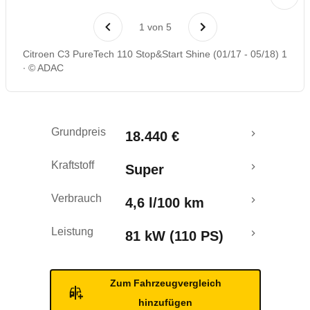
Laufende Kosten
1
von
5
Rückrufe & Mängel
Citroen C3 PureTech 110 Stop&Start Shine (01/17 - 05/18) 1
© ADAC
Ecotest
Crashtest
Grundpreis
18.440 €
Kraftstoff
Super
Verbrauch
4,6 l/100 km
Leistung
81 kW (110 PS)
Zum Fahrzeugvergleich
hinzufügen