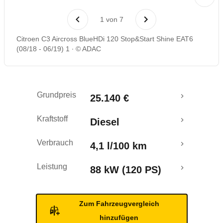
Laufende Kosten
1
von
7
Rückrufe & Mängel
Citroen C3 Aircross BlueHDi 120 Stop&Start Shine EAT6
(08/18 - 06/19) 1
© ADAC
Crashtest
Grundpreis
25.140 €
Kraftstoff
Diesel
Verbrauch
4,1 l/100 km
Leistung
88 kW (120 PS)
Zum Fahrzeugvergleich
hinzufügen