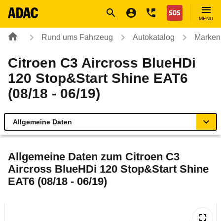
Navigation
Suche
Seiteninhalt
Fußzeile
Nothilfe
MENÜ
Rund ums Fahrzeug
Autokatalog
Marken
Citroen C3 Aircross BlueHDi
120 Stop&Start Shine EAT6
(08/18 - 06/19)
Allgemeine Daten
Allgemeine Daten
Allgemeine Daten zum
Citroen C3
Aircross BlueHDi 120 Stop&Start Shine
Technische Daten
EAT6 (08/18 - 06/19)
Ähnliche Autotests