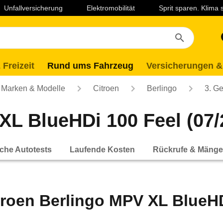
Unfallversicherung
Elektromobilität
Sprit sparen. Klima
 Freizeit
Rund ums Fahrzeug
Versicherungen &
Marken & Modelle
Citroen
Berlingo
3. Ge
XL BlueHDi 100 Feel (07/2
che Autotests
Laufende Kosten
Rückrufe & Mänge
troen Berlingo MPV XL BlueHDi