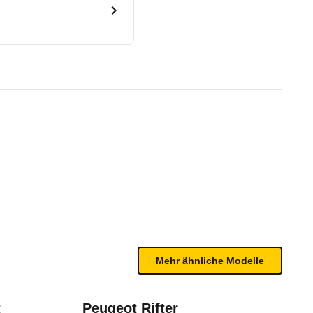
0 Feel (07/23 - 01/24)
te Fahrzeug.
n sind, entnehmen Sie bitte dem Rückruf, da häufi
Mehr ähnliche Modelle
t
Peugeot Rifter