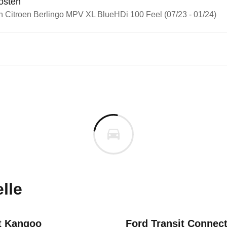
osten
in Citroen Berlingo MPV XL BlueHDi 100 Feel (07/23 - 01/24)
n Autos
en Berlingo
en Berlingo MPV XL BlueHDi 10
s derselben Baureihengeneration wie das ausgewähl
uges informieren. Welche Fahrzeuge genau betroffe
lle
2025
t Kangoo
Ford Transit Connec