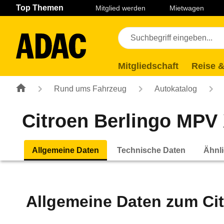
Navigation
Suche
Seiteninhalt
Fußzeile
Top Themen
Mitglied werden
Mietwagen
Mitgliedschaft
Reise &
Rund ums Fahrzeug
Autokatalog
Citroen Berlingo MPV 
Allgemeine Daten
Technische Daten
Ähnli
Allgemeine Daten zum
Ci