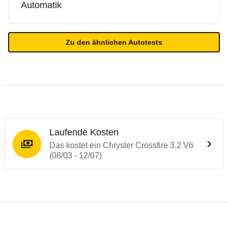
Automatik
Zu den ähnlichen Autotests
Laufende Kosten
Das kostet ein Chrysler Crossfire 3.2 V6
(08/03 - 12/07)
Testergebnisse von ähnlichen Autos
Laufende Kosten
Rückrufe & Mängel des Chrysler Crossfire
Technische Daten des
Chrysler Crossfire 