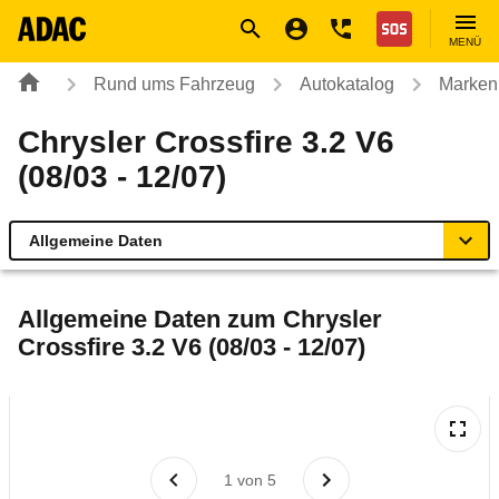
Navigation
Suche
Seiteninhalt
Fußzeile
Nothilfe
MENÜ
Rund ums Fahrzeug
Autokatalog
Marken
Chrysler Crossfire 3.2 V6
(08/03 - 12/07)
Allgemeine Daten
Allgemeine Daten
Allgemeine Daten zum
Chrysler
Crossfire 3.2 V6 (08/03 - 12/07)
Technische Daten
Ähnliche Autotests
Laufende Kosten
1
von
5