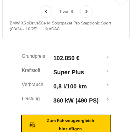
Laufende Kosten
1
von
8
Rückrufe & Mängel
BMW X5 xDrive50e M Sportpaket Pro Steptronic Sport
(03/24 - 10/25) 1
© ADAC
Reichweitenrechner
Grundpreis
102.850 €
Kraftstoff
Super Plus
Verbrauch
0,8 l/100 km
Leistung
360 kW (490 PS)
Zum Fahrzeugvergleich
hinzufügen