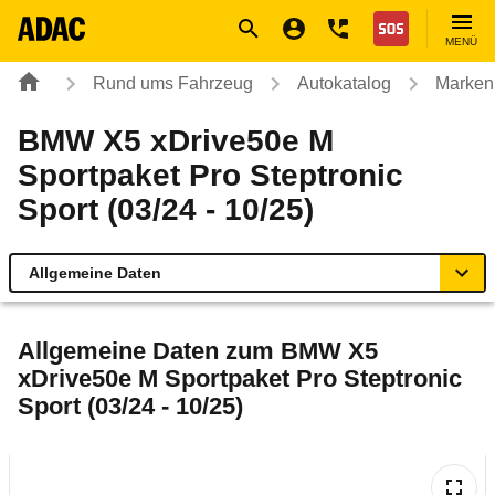
Navigation
Suche
Seiteninhalt
Fußzeile
Nothilfe
MENÜ
Rund ums Fahrzeug
Autokatalog
Marken
BMW X5 xDrive50e M
Sportpaket Pro Steptronic
Sport (03/24 - 10/25)
Allgemeine Daten
Allgemeine Daten
Allgemeine Daten zum
BMW X5
xDrive50e M Sportpaket Pro Steptronic
Technische Daten
Sport (03/24 - 10/25)
Ähnliche Autotests