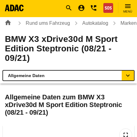
Navigation
Suche
Seiteninhalt
Fußzeile
Nothilfe
MENÜ
Rund ums Fahrzeug
Autokatalog
Marken
BMW X3 xDrive30d M Sport
Edition Steptronic (08/21 -
09/21)
Allgemeine Daten
Allgemeine Daten
Allgemeine Daten zum
BMW X3
xDrive30d M Sport Edition Steptronic
Technische Daten
(08/21 - 09/21)
Ähnliche Autotests