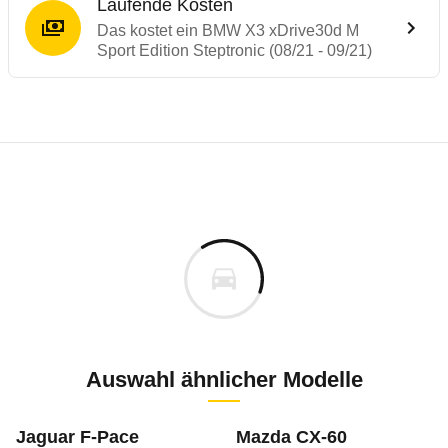
Laufende Kosten
Das kostet ein BMW X3 xDrive30d M
Sport Edition Steptronic (08/21 - 09/21)
Testergebnisse von ähnlichen Autos
Laufende Kosten
Rückrufe & Mängel des BMW X3
Technische Daten des
BMW X3 xDrive30d M
Hier finden Sie eine Übersicht aller Autotests aus de
Individuelle Berechnung
Berechnung
Alle Rückrufe
s
76.200 €
Fahrzeugpreis
Hier können Sie sich zu den Rückrufen des Fahrzeuges 
0 km
Haltedauer
6 PS)
Auswahl ähnlicher Modelle
Bauzeitraum: 01/2017 - 11/2024
Oktober 2024
m
Jaguar F-Pace
Mazda CX-60