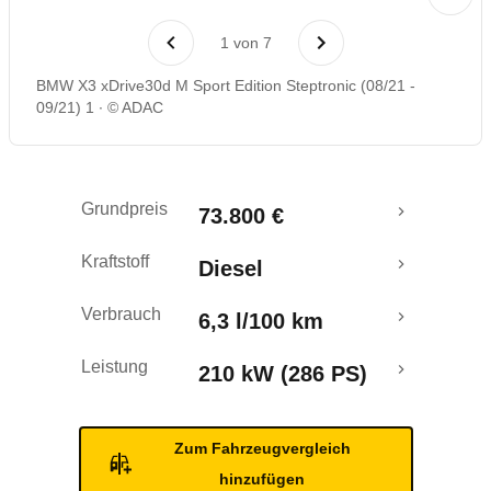
Laufende Kosten
1
von
7
Rückrufe & Mängel
BMW X3 xDrive30d M Sport Edition Steptronic (08/21 -
09/21) 1
© ADAC
Grundpreis
73.800 €
Kraftstoff
Diesel
Verbrauch
6,3 l/100 km
Leistung
210 kW (286 PS)
Zum Fahrzeugvergleich
hinzufügen