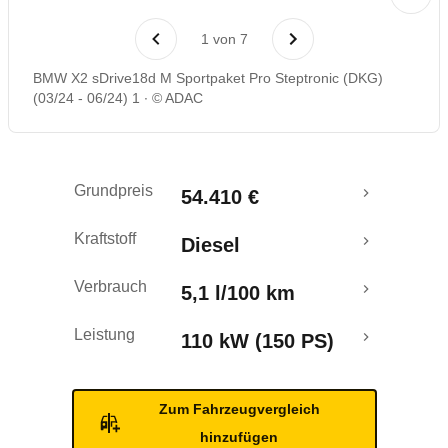
Laufende Kosten
1
von
7
Rückrufe & Mängel
BMW X2 sDrive18d M Sportpaket Pro Steptronic (DKG)
(03/24 - 06/24) 1
© ADAC
Crashtest
Grundpreis
54.410 €
Kraftstoff
Diesel
Verbrauch
5,1 l/100 km
Leistung
110 kW (150 PS)
Zum Fahrzeugvergleich
hinzufügen