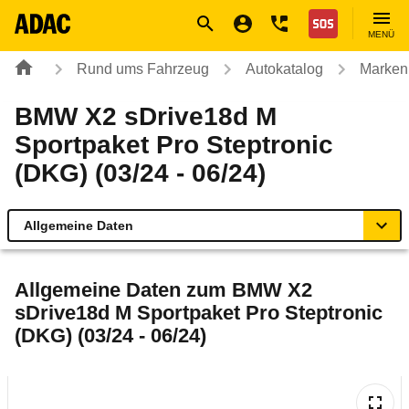
Navigation
Suche
Seiteninhalt
Fußzeile
Nothilfe
MENÜ
Rund ums Fahrzeug
Autokatalog
Marken
BMW X2 sDrive18d M
Sportpaket Pro Steptronic
(DKG) (03/24 - 06/24)
Allgemeine Daten
Allgemeine Daten
Allgemeine Daten zum
BMW X2
sDrive18d M Sportpaket Pro Steptronic
Technische Daten
(DKG) (03/24 - 06/24)
Ähnliche Autotests