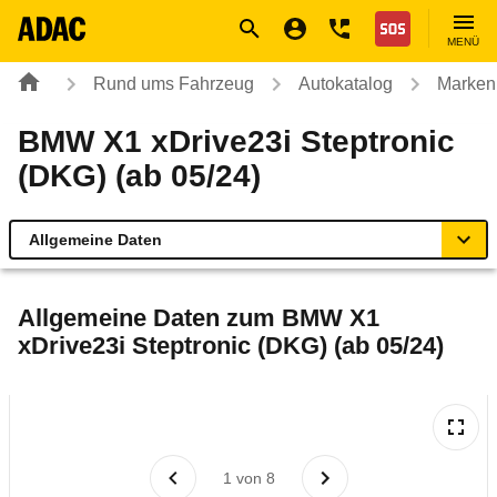
Navigation
Suche
Seiteninhalt
Fußzeile
Nothilfe
MENÜ
Rund ums Fahrzeug
Autokatalog
Marken
BMW X1 xDrive23i Steptronic
(DKG) (ab 05/24)
Allgemeine Daten
Allgemeine Daten
Allgemeine Daten zum
BMW X1
xDrive23i Steptronic (DKG) (ab 05/24)
Technische Daten
Ähnliche Autotests
Laufende Kosten
1
von
8