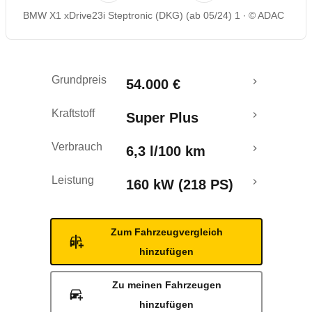
BMW X1 xDrive23i Steptronic (DKG) (ab 05/24) 1
© ADAC
Rückrufe & Mängel
Crashtest
Grundpreis
54.000 €
Kraftstoff
Super Plus
Verbrauch
6,3 l/100 km
Leistung
160 kW (218 PS)
Zum Fahrzeugvergleich
hinzufügen
Zu meinen Fahrzeugen
hinzufügen