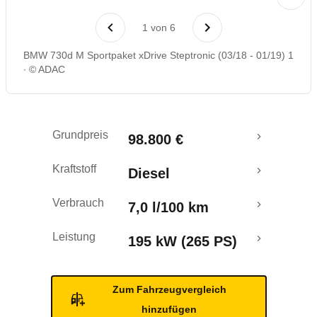
Laufende Kosten
1
von
6
Rückrufe & Mängel
BMW 730d M Sportpaket xDrive Steptronic (03/18 - 01/19) 1
© ADAC
Grundpreis
98.800 €
Kraftstoff
Diesel
Verbrauch
7,0 l/100 km
Leistung
195 kW (265 PS)
Zum Fahrzeugvergleich
hinzufügen