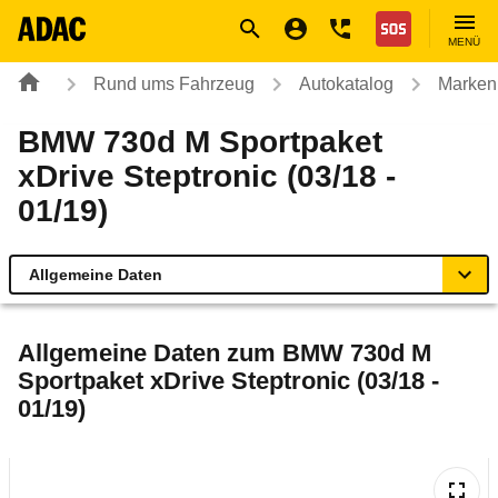
Navigation
Suche
Seiteninhalt
Fußzeile
Nothilfe
MENÜ
Rund ums Fahrzeug
Autokatalog
Marken
BMW 730d M Sportpaket
xDrive Steptronic (03/18 -
01/19)
Allgemeine Daten
Allgemeine Daten
Allgemeine Daten zum
BMW 730d M
Sportpaket xDrive Steptronic (03/18 -
Technische Daten
01/19)
Ähnliche Autotests