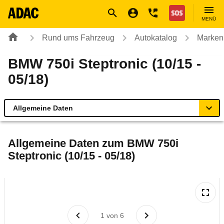
Navigation
Suche
Seiteninhalt
Fußzeile
Nothilfe
MENÜ
Rund ums Fahrzeug
Autokatalog
Marken
BMW 750i Steptronic (10/15 -
05/18)
Allgemeine Daten
Allgemeine Daten
Allgemeine Daten zum
BMW 750i
Steptronic (10/15 - 05/18)
Technische Daten
Ähnliche Autotests
Laufende Kosten
1
von
6